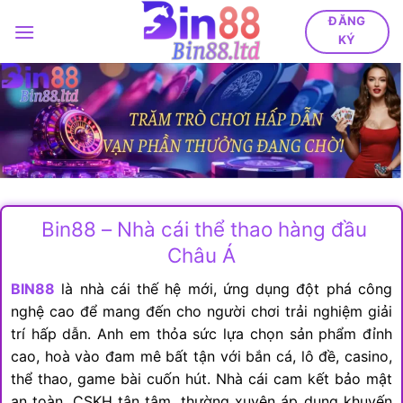
Bỏ
ĐĂNG
qua
KÝ
nội
dung
Bin88 – Nhà cái thể thao hàng đầu
Châu Á
BIN88
là nhà cái thế hệ mới, ứng dụng đột phá công
nghệ cao để mang đến cho người chơi trải nghiệm giải
trí hấp dẫn. Anh em thỏa sức lựa chọn sản phẩm đỉnh
cao, hoà vào đam mê bất tận với bắn cá, lô đề, casino,
thể thao, game bài cuốn hút. Nhà cái cam kết bảo mật
an toàn, CSKH tận tâm, thường xuyên áp dụng khuyến